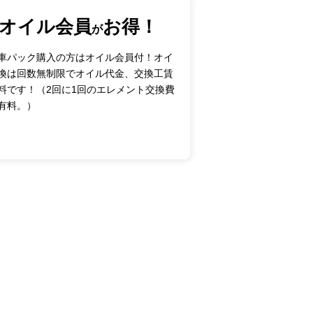
オイル会員
お得！
が
車パック購入の方はオイル会員付！オイ
換は回数無制限でオイル代金、交換工賃
料です！
（2回に1回のエレメント交換費
有料。）